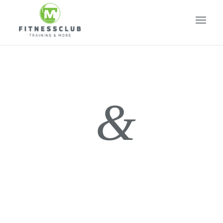
&
Anna
Tonys
Wedding