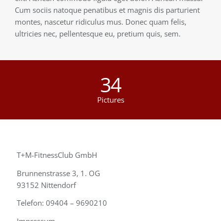
Cum sociis natoque penatibus et magnis dis parturient
montes, nascetur ridiculus mus. Donec quam felis,
ultricies nec, pellentesque eu, pretium quis, sem.
34
Pictures
T+M-FitnessClub GmbH
Brunnenstrasse 3, 1. OG
93152 Nittendorf
Telefon: 09404 – 9690210