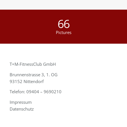
66
Pictures
T+M-FitnessClub GmbH
Brunnenstrasse 3, 1. OG
93152 Nittendorf
Telefon: 09404 – 9690210
Impressum
Datenschutz