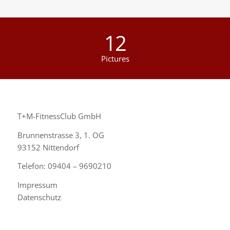
12
Pictures
T+M-FitnessClub GmbH
Brunnenstrasse 3, 1. OG
93152 Nittendorf
Telefon: 09404 – 9690210
Impressum
Datenschutz