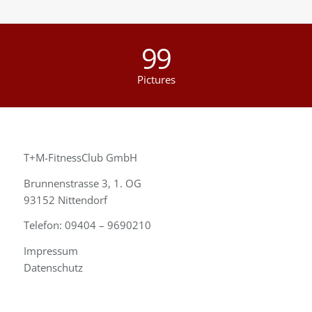
99
Pictures
T+M-FitnessClub GmbH
Brunnenstrasse 3, 1. OG
93152 Nittendorf
Telefon: 09404 – 9690210
Impressum
Datenschutz